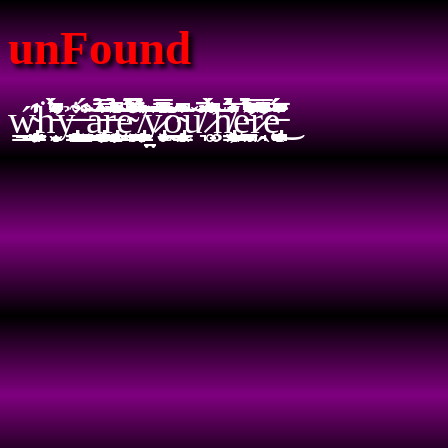
unFound
w̴̡̧̨̡̧̡͇͇̩͍̦͉̙͕̖̠̩͉͖͕̳̘̘̫̺̮̺͕̖̫͖̠̞̮͕͖͒̾́̒̓͜ḧ̵̛̩̬̬̯͌͗̑͑̾̀̈́͗̈́̊͆̈͆̍̄̋ỷ̶̡̢̢̨̨̨͈͓͚͖̰̤͈̤̳̟͙͔͓̪̪͓̤̗̖̖̲͖̼̩͈̠̟͍̲̭͇̺̱̣͉̬̰̊͋̕ ̶̝̘̺̩̮̺̙͈̳͙̖̘̬̻̳̯̭͔̤̮̜͇̩͎̼̗̪͈͚̪̮̝͉͓͔̫̘͍̺̾̈́͐͒͜͝a̵̢̧͚̝̙̲̗̦̦͙̻̝̫͉͓̥̜͎̪̪̟̤̩̺̺̣̮͉̝̫͍͇͇̙͙͓͇͍̰̾̿̈́̑͂̄̍̉͘͘͜͠ͅͅͅr̶̡̢̧̢̘̥̠͚̭̦̗̰̭̘̳̦̘̼͚̩̥̦̙͓̠̰̰̼͔̯͇͇̠̾̂̄̇̐͌̋͌͊̾̀̉̑̉̈̊͛̑̆̋͊̈́̉͐̅̀̽̊͐͂̍͗̔͒̔͌̚͘͠͝ͅę̴͙͕̰̘̥͓̰͔̥͇̳͕̗͈̉̉́͋͐̃̿́́͑͊̉́́̈́͊̋̊̏̈́̒͆͐̐̽͒͐̃̆̉͝ ̸̧̢̧̨̨̧͎͇̠̤̳͙͙͉̺̘̹͔̩̩̦̹̩̝͈̜̞͉̻͈̪̰̳̟͎̫̞̗̀̽͛̽̈́̓̔̉͂̇̃̏̄̈͋̕̕͘͘y̷̢̮͍͓̻̥͔̠̤͉͑̽̋̄̅̽͗́̄͆̔̿̅͊͑̆̋̇̽̈́͑̊̂̀͒̂̅̍̽͒́͒̋̄͂̚̚̕̕̚͠͠o̴̧̨̢̨̠̼̰̬̫͇̰̭̱̐̊̄́̈́̎̆́̃͗̑̎͆̊̒̕͝ͅͅͅͅu̸͉̽̓̽͗̌̑̚͝ ̷̛͚̟͕͊̃́̃̓̀͊͛̌͂̽̑͆́̽͗̈́̐̇͛̀͊̕͝͝ḩ̸̨̨̢̢̨͕̳̘̝̱̟̲͖͔̖̖̭̦͈̲͕̻̫̱̠͖̖̘͖͓͕̜͎͍̟̲̠̦̜̋̉͐͗̉̅́̆͊̑̓̈́̐̕͜͜ȩ̵̛̛̱̹̩̣̩̭͉̠̱̪̩̥̱͎͙̓̂̈̈́͐̇̍̒̌́̀̒̀̉͋̃́̆́͒͌̆̂͆̆̂͆͛̓̍̿̍̔̓͒̿͘͘͝͠͝r̷̛̘̭̋̐̐͋̂̍͌̆̽̈̆͊͋̑͗̿̀͌͊͒̊̈͒̓̓̔̍͊͘̚͠ę̶̡̧̧͎̮͎͔͖̪͕̙̹͎̖̱͉̞̜̯̈́̄̌̈́̋͆̇͊̄͒͊̅͆̈̇̊̎́͆̐͘͜